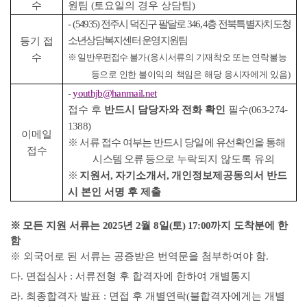
수
원팀
(
토요일의 경우 상담팀
)
-
(54935)
전주시 덕진구 팔달로
346, 4
층 전북특별자치도청
소년상담복지센터 운영지원팀
등기 접
수
※
일반우편접수 불가
(
응시서류의 기재착오 또는 연락불능
등으로 인한 불이익의
책임은 해당 응시자에게 있음
)
-
youthjb@hanmail.net
접수 후
반드시 담당자와 전화 확인
필수
(063-274-
1388)
이메일
※
서류 접수 여부는 반드시 당일에 유선확인을 통해
접수
시스템 오류 등으로
누락되지 않도록 유의
※
지원서
,
자기소개서
,
개인정보제공동의서 반드
시 본인 서명 후 제출
※
모든 지원 서류는
2025
년
2
월
8
일
(
토
) 17:00
까지 도착분에 한
함
※
외국어로 된 서류는 공증받은 번역문을 첨부하여야 함
.
다
.
면접심사
:
서류전형 후 합격자에 한하여 개별통지
라
.
최종합격자 발표
:
면접 후 개별연락
(
불합격자에게는 개별