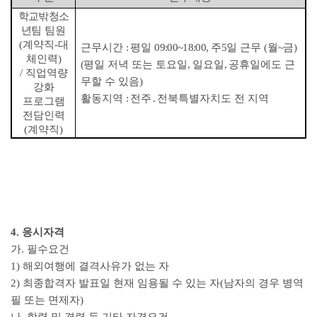
학교밖청소
년팀
팀원
(
계약직
-
대
근무시간
:
평일
09:00~18:00,
주
5
일 근무
(
월
~
금
)
체인력
)
(
평일 저녁 또는 토요일
,
일요일
,
공휴일에도 근
/
직업역량
무할 수 있음
)
강화
활동지역
:
전주
․
전북특별자치도 전 지역
프로그램
전담인력
(
계약직
)
4.
응시자격
가
.
필수요건
1)
해외여행에 결격사유가 없는 자
2)
최종합격자 발표일 현재 임용될 수 있는 자
(
남자의 경우 병역
필 또는 면제자
)
나
.
학력 및 경력 등 기타 자격요건