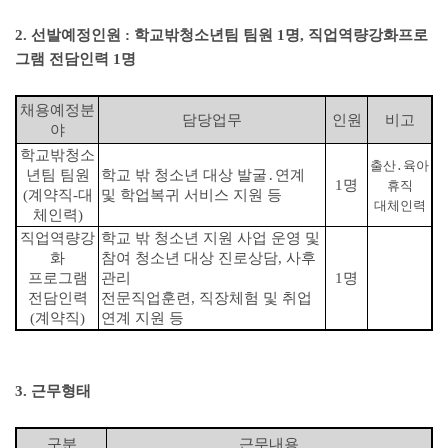
2.
선발예정인원
:
학교밖청소년팀 팀원
1
명
,
직업역량강화프로
그램 전담인력
1
명
채용예정분
담당업무
인원
비고
야
학교밖청소
출산
․
육아
년팀 팀원
학교 밖 청소년 대상 발굴
․
연계
1
명
휴직
(
계약직
-
대
및 학업복귀 서비스 지원 등
대체인력
체인력
)
직업역량강
학교 밖 청소년 지원 사업 운영 및
화
참여 청소년 대상 진로상담
,
사후
프로그램
관리
1
명
전담인력
전문직업훈련
,
직장체험 및 취업
(
계약직
)
연계 지원 등
3.
근무형태
구분
근무내용