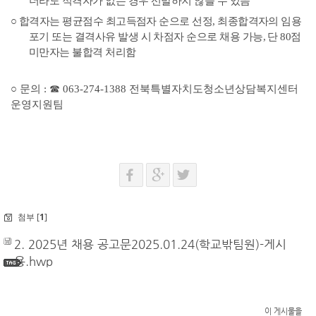
더라도 적격자가 없는 경우 선발하지 않을 수 있음
○
합격자는 평균점수 최고득점자 순으로 선정
,
최종합격자의 임용
포기 또는 결격사유 발생 시 차점자 순으로 채용 가능
,
단
80
점
미만자는 불합격 처리함
○ 문의
:
☎
063-274-1388
전북특별자치도청소년상담복지센터
운영지원팀
첨부 [
1
]
2. 2025년 채용 공고문2025.01.24(학교밖팀원)-게시
용.hwp
이 게시물을