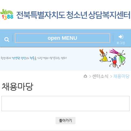
open MENU
로그인
본문시작
센터소식
채용마당
채용마당
돌아가기