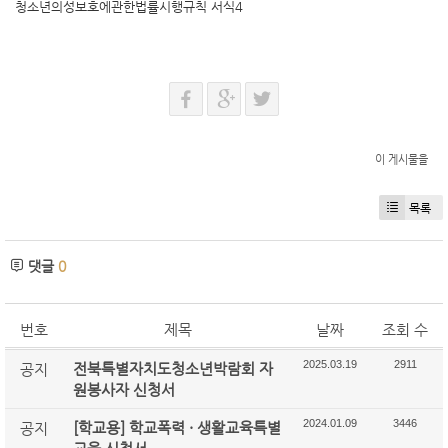
청소년의성보호에관한법률시행규칙 서식4
이 게시물을
목록
댓글
0
번호
제목
날짜
조회 수
2025.03.19
2911
전북특별자치도청소년박람회 자
공지
원봉사자 신청서
2024.01.09
3446
[학교용] 학교폭력 · 생활교육특별
공지