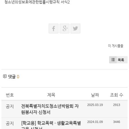
청소년의성보호에관한법률시행규칙 서식2
이 게시물을
목록
댓글
0
번호
제목
날짜
조회 수
2025.03.19
2913
전북특별자치도청소년박람회 자
공지
원봉사자 신청서
2024.01.09
3446
[학교용] 학교폭력 · 생활교육특별
공지