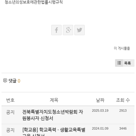
청소년의성보호에관한법률시행규칙
이 게시물을
목록
댓글
0
번호
제목
날짜
조회 수
2025.03.19
2913
전북특별자치도청소년박람회 자
공지
원봉사자 신청서
2024.01.09
3446
[학교용] 학교폭력 · 생활교육특별
공지