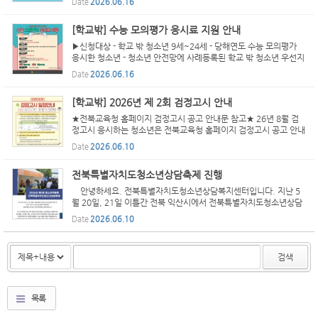
Date
2026.06.16
밖 청소년☆ 신청방법 : 청소년 1388홈페이지에서 온라인 신청 ...
[학교밖] 수능 모의평가 응시료 지원 안내
▶신청대상 - 학교 밖 청소년 9세~24세 - 당해연도 수능 모의평가
응시한 청소년 - 청소년 안전망에 사례등록된 학교 밖 청소년 우선지
원(미등록 청소년도 지원 가능) ▶신청방법 청소년 1388, 수능 모
Date
2026.06.16
의평가 응시료 신청 ▶신청기간 시험을 응시한 당해연도 ...
[학교밖] 2026년 제 2회 검정고시 안내
★전북교육청 홈페이지 검정고시 공고 안내문 참고★ 26년 8월 검
정고시 응시하는 청소년은 전북교육청 홈페이지 검정고시 공고 안내
문을 반드시 확인하여 필요서류 및 해당 접수 기간을 놓치지 않도록
Date
2026.06.10
해주세요. (공고를 잘 보지않아 발생하는 문제는 청소년 본...
전북특별자치도청소년상담축제 진행
안녕하세요. 전북특별자치도청소년상담복지센터입니다. 지난 5
월 20일, 21일 이틀간 전북 익산시에서 전북특별자치도청소년상담
축제가 진행되었습니다이번 축제에서는 상담 활동의 유형에 따라 상
Date
2026.06.10
담체험, 스트레스 해소, 심리검사 영역으로 분류하여 다양...
검색
목록