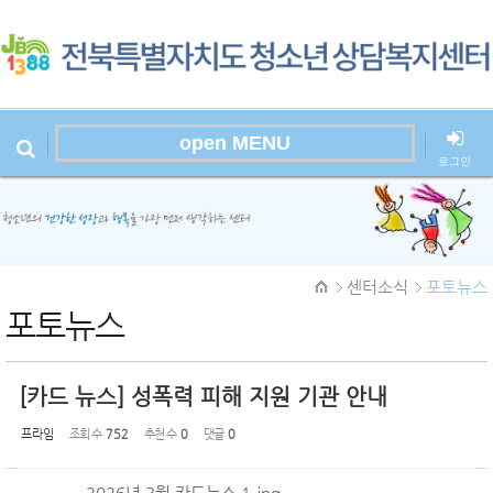
Sketchbook
스케치북5
open MENU
로그인
본문시작
Sketchbook
센터소식
포토뉴스
스케치북5
포토뉴스
[카드 뉴스] 성폭력 피해 지원 기관 안내
프라임
조회 수
752
추천 수
0
댓글
0
2026년 3월 카드뉴스 1.jpg
,