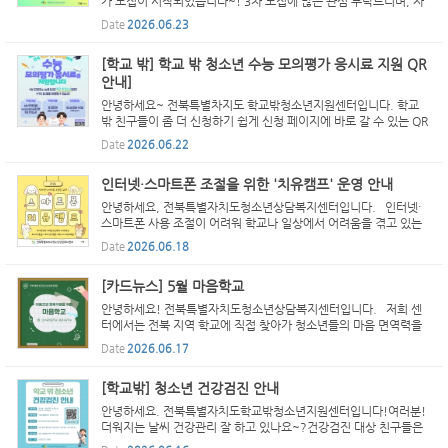
가 모집이 시작되었습니다~! 3차 모집에 많은 관심 부탁드리며, 자
세한 문의는 홍보물 확인 부탁드립니다. 학교 밖 청소년의 많은 신청
Date
2026.06.23
부탁드립니다! 감사합니다~
[학교 밖] 학교 밖 청소년 수능 모의평가 응시료 지원 QR
안내]
안녕하세요~ 전북특별차지도 학교밖청소년지원센터입니다. 학교
밖 친구들이 좀 더 신청하기 쉽게 신청 페이지에 바로 갈 수 있는 QR
코드를 들고왔어요~ 아래 대상과 방법 참고해서 꼭 모의평가 응시료
Date
2026.06.22
지원받으세요!! ▶신청대상 - 학교 밖 청소년 9세~24세 ...
인터넷·스마트폰 조절을 위한 '치유캠프' 운영 안내
안녕하세요, 전북특별자치도청소년상담복지센터입니다. 인터넷·
스마트폰 사용 조절이 어려워 학교나 일상에서 어려움을 겪고 있는
친구들이 있나요? 전북특별자치도청소년상담복지센터에서는 이러
Date
2026.06.18
한 어려움을 겪는 여자 중학생을 대상으로 인터넷·스마트폰 ...
[카드뉴스] 5월 마음학교
안녕하세요! 전북특별자치도청소년상담복지센터입니다. 저희 센
터에서는 전북 지역 학교에 직접 찾아가 청소년들의 마음 면역력을
높일 수 있는 다양한 체험 프로그램을 운영하고 있습니다. 5월에는
Date
2026.06.17
김제중앙중학교와 원광고등학교를 방문해 유익한 시간을...
[학교밖] 청소년 건강검진 안내
안녕하세요. 전북특별자치도학교밖청소년지원센터입니다!여러분!
더워지는 날씨 건강관리 잘 하고 있나요~?건강검진 대상 친구들은
검진받고 건강챙겨요~ ☁⭑｡ﾟ୧( “̮ )୨☁⭑｡ﾟ☆ 대상 : 9세~18세 학교