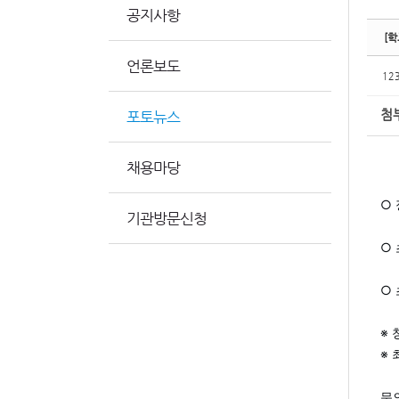
공지사항
[학
언론보도
12
첨
포토뉴스
채용마당
○
기관방문신청
○
○ 
※
※ 
문