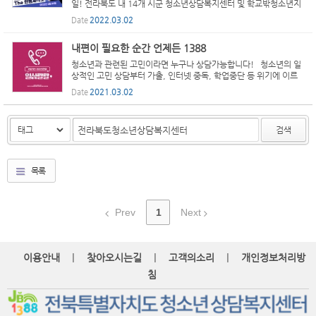
일! 전라북도 내 14개 시군 청소년상담복지센터 및 학교밖청소년지
원센터 선생님을 대상으로 자기이해 및 대인관계 향상 집단상담프로
Date
2022.03.02
그램인 ‘The 한뼘제작소’ 지도자 양성교육(비대면)을 진행...
내편이 필요한 순간 언제든 1388
청소년과 관련된 고민이라면 누구나 상담가능합니다! 청소년의 일
상적인 고민 상담부터 가출, 인터넷 중독, 학업중단 등 위기에 이르
기까지 1388로 전화하시면 상담을 제공하는 서비스입니다. 이용
Date
2021.03.02
방법은? - 일반전화는 '1388'만 누르면 ok!! - 휴대전화는...
검색
목록
Prev
1
Next
|
|
|
이용안내
찾아오시는길
고객의소리
개인정보처리방
침