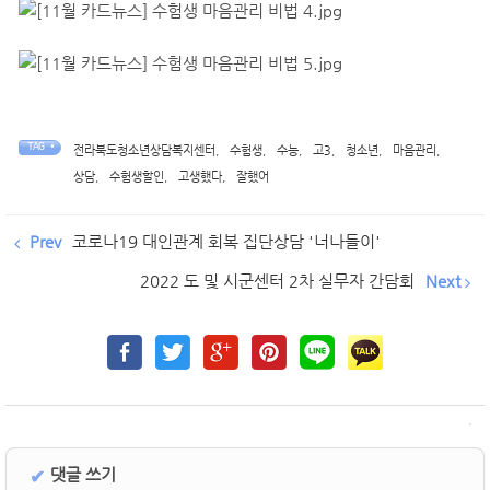
TAG •
전라북도청소년상담복지센터
,
수험생
,
수능
,
고3
,
청소년
,
마음관리
,
상담
,
수험생할인
,
고생했다
,
잘했어
Prev
코로나19 대인관계 회복 집단상담 '너나들이'
2022 도 및 시군센터 2차 실무자 간담회
Next
댓글 쓰기
✔