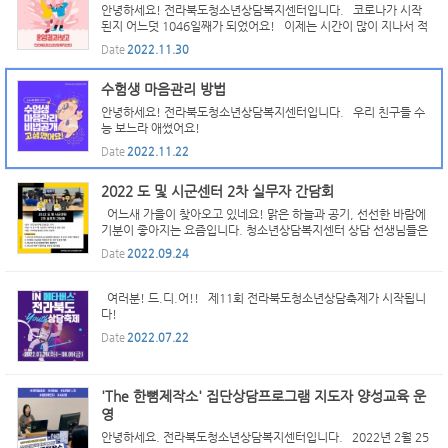
안녕하세요! 전라북도청소년상담복지센터입니다. 코로나가 시작
된지 어느덧 1046일째가 되었어요! 이제는 시간이 많이 지나서 적
응된 친구들도 많겠지만, 긴 시간 동안 외부활동 제한, 거리두기로
Date
2022.11.30
대인관계가 위축된 친구들도 있고, 감염에 대한 불안으로 ...
수험생 마음관리 방법
안녕하세요! 전라북도청소년상담복지센터입니다. 우리 친구들 수
능 보느라 애썼어요!
Date
2022.11.22
2022 도 및 시군센터 2차 실무자 간담회
어느새 가을이 찾아오고 있네요! 맑은 하늘과 공기, 선선한 바람에
기분이 좋아지는 요즘입니다. 청소년상담복지센터 상담 선생님들은
조금 더 나은 청소년 문화 생활과 안전한 환경을 위해 어제 15시, 실
Date
2022.09.24
무자 간담회를 진행했습니다! 어떻게 하면 위기 청...
여러분! 드.디.어!! 제11회 전라북도청소년상담축제가 시작됩니
다!
Date
2022.07.22
'The 한뼘제작소' 집단상담프로그램 지도자 양성교육 운
영
안녕하세요. 전라북도청소년상담복지센터입니다. 2022년 2월 25