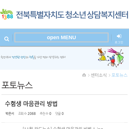
Sketchbook
스케치북5
open MENU
로그인
본문시작
Sketchbook
센터소식
포토뉴스
스케치북5
포토뉴스
수험생 마음관리 방법
박은서
조회 수
2068
추천 수
0
댓글
0
[11월 카드뉴스] 수험생 마음관리 비법 1.jpg
,