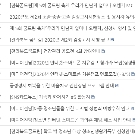
8
[전북꿈드림]제 5회 꿈드림 축제 우리가 만난지 얼마나 오랜지 MC
7
2020년도 제2회 초졸·중졸·고졸 검정고시시험장소 및 응시자 유
6
제 5회 꿈드림 축제「우리가 만난지 얼마나 오랜지」 신청서 양식 및 
5
[전라북도 꿈드림] 2020년 제2회 검정고시 시행 공고
4
[전라북도꿈드림] 건강관리 공모전 3회 참여안내
3
[미디어전담]2020년 인터넷·스마트폰 치유캠프 참가자 모집(잠정
2
[미디어전담]2020년 인터넷·스마트폰 치유캠프 멘토모집(~8/5)
1
긍정정서 회복을 위한 미술치료 집단상담 프로그램 안내
0
[SNS카드뉴스] 가족과 함께하기 #5 활동지
9
[미디어전담]아동·청소년들을 위한 디지털 성범죄 예방수칙 안내
8
[미디어전담]청소년 인터넷.스마트폰 과의존 예방.해소 사업 안내
7
[전라북도꿈드림] 학교 밖 청소년 대상 청소년생활기록부 신청안내(~