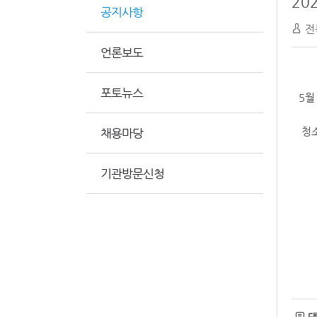
20
공지사항
전
언론보도
포토뉴스
5월
청소
채용마당
기관방문신청