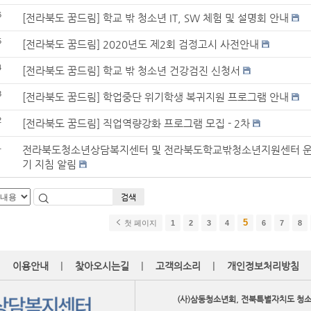
6
[전라북도 꿈드림] 학교 밖 청소년 IT, SW 체험 및 설명회 안내
5
[전라북도 꿈드림] 2020년도 제2회 검정고시 사전안내
4
[전라북도 꿈드림] 학교 밖 청소년 건강검진 신청서
3
[전라북도 꿈드림] 학업중단 위기학생 복귀지원 프로그램 안내
2
[전라북도 꿈드림] 직업역량강화 프로그램 모집 - 2차
1
전라북도청소년상담복지센터 및 전라북도학교밖청소년지원센터 운영
기 지침 알림
검색
5
첫 페이지
1
2
3
4
6
7
8
|
|
|
이용안내
찾아오시는길
고객의소리
개인정보처리방침
(사)삼동청소년회, 전북특별자치도 청