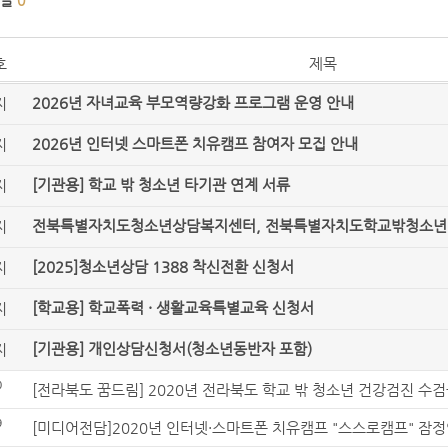
글
0
호
제목
2026년 자녀교육 부모역량강화 프로그램 운영 안내
지
2026년 인터넷 스마트폰 치유캠프 참여자 모집 안내
지
[기관용] 학교 밖 청소년 타기관 연계 서류
지
전북특별자치도청소년상담복지센터, 전북특별자치도학교밖청소년
지
[2025]청소년상담 1388 착신전환 신청서
지
[학교용] 학교폭력 · 생활교육특별교육 신청서
지
[기관용] 개인상담신청서(청소년동반자 포함)
지
0
[전라북도 꿈드림] 2020년 전라북도 학교 밖 청소년 건강검진 수
9
[미디어전담]2020년 인터넷·스마트폰 치유캠프 "스스로캠프" 잠