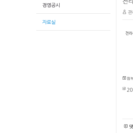
전
경영공시
관
자료실
전라
첨부
2
댓