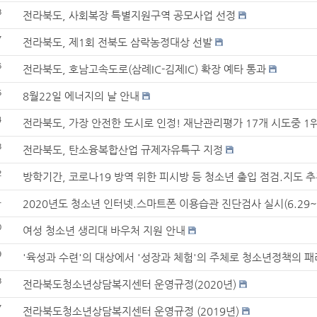
8
전라북도, 사회복장 특별지원구역 공모사업 선정
7
전라북도, 제1회 전북도 삼락농정대상 선발
6
전라북도, 호남고속도로(삼례IC-김제IC) 확장 예타 통과
5
8월22일 에너지의 날 안내
4
전라북도, 가장 안전한 도시로 인정! 재난관리평가 17개 시도중 1
3
전라북도, 탄소융복합산업 규제자유특구 지정
2
방학기간, 코로나19 방역 위한 피시방 등 청소년 출입 점검.지도 
1
2020년도 청소년 인터넷.스마트폰 이용습관 진단검사 실시(6.29~7
0
여성 청소년 생리대 바우처 지원 안내
9
'육성과 수련'의 대상에서 '성장과 체험'의 주체로 청소년정책의 
8
전라북도청소년상담복지센터 운영규정(2020년)
7
전라북도청소년상담복지센터 운영규정 (2019년)