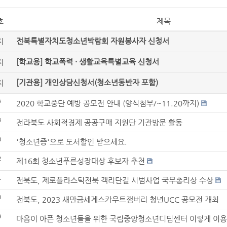
호
제목
전북특별자치도청소년박람회 자원봉사자 신청서
지
[학교용] 학교폭력 · 생활교육특별교육 신청서
지
[기관용] 개인상담신청서(청소년동반자 포함)
지
5
2020 학교중단 예방 공모전 안내 (양식첨부/~11.20까지)
4
전라북도 사회적경제 공공구매 지원단 기관방문 활동
3
'청소년증'으로 도서할인 받으세요.
2
제16회 청소년푸른성장대상 후보자 추천
1
전북도, 제로플라스틱전북 객리단길 시범사업 국무총리상 수상
0
전북도, 2023 새만금세계스카우트잼버리 청년UCC 공모전 개최
9
마음이 아픈 청소년들을 위한 국립중앙청소년디딤센터 이렇게 이용