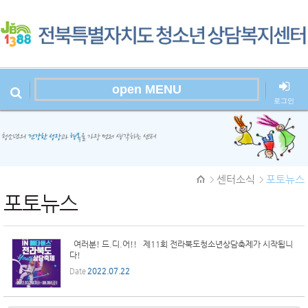
Sketchbook
스케치북5
open MENU
로그인
본문시작
Sketchbook
센터소식
포토뉴스
스케치북5
포토뉴스
여러분! 드.디.어!! 제11회 전라북도청소년상담축제가 시작됩니
다!
Date
2022.07.22