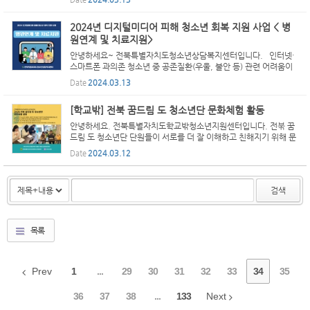
1. 출생자) - 신청일 기준 도내 주소를 둔 학교 밖 청소년 ...
2024년 디지털미디어 피해 청소년 회복 지원 사업 < 병
원연계 및 치료지원>
안녕하세요~ 전북특별자치도청소년상담복지센터입니다. 인터넷·
스마트폰 과의존 청소년 중 공존질환(우울, 불안 등) 관련 어려움이
의심되는 만 19세 미만 청소년들을 대상으로 병원연계 및 치료지원
Date
2024.03.13
을 하고 있으니 많은 관심과 신청 부탁드려요!!
[학교밖] 전북 꿈드림 도 청소년단 문화체험 활동
안녕하세요. 전북특별자치도학교밖청소년지원센터입니다. 전붂 꿈
드림 도 청소년단 단원들이 서로를 더 잘 이해하고 친해지기 위해 문
화체험 활동을 했습니다. 향수를 만드는 시간 동안 자신과 서로의 취
Date
2024.03.12
향을 알아가면서 많이 가까워졌습니다. #전북특별자치도...
검색
목록
Prev
1
...
29
30
31
32
33
34
35
36
37
38
...
133
Next