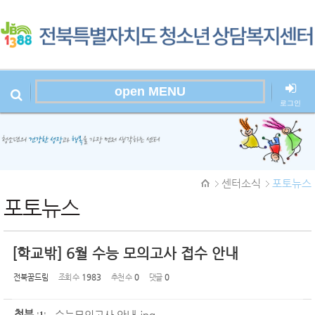
Sketchbook
스케치북5
open MENU
로그인
본문시작
Sketchbook
센터소식
포토뉴스
스케치북5
포토뉴스
[학교밖] 6월 수능 모의고사 접수 안내
전북꿈드림
조회 수
1983
추천 수
0
댓글
0
첨부
수능모의고사 안내.jpg