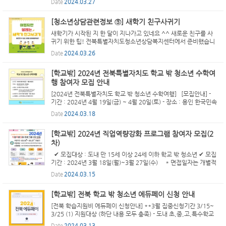
Date
2024.03.27
월 5일(일) 13시~15시, 남원종합스포츠타운에서 청소년 댄송 ...
[청소년상담관련정보 ③] 새학기 친구사귀기
새학기가 시작된 지 한 달이 지나가고 있네요 ^^ 새로운 친구를 사
귀기 위한 팁! 전북특별자치도청소년상담복지센터에서 준비했습니
다♥
Date
2024.03.26
[학교밖] 2024년 전북특별자치도 학교 밖 청소년 수학여
행 참여자 모집 안내
[2024년 전북특별자치도 학교 밖 청소년 수학여행] [모집안내] -
기간 : 2024년 4월 19일(금) ~ 4월 20일(토) - 장소 : 용인 한국민속
촌·에버랜드 - 대상 : 도내 학교 밖 청소년 50명 ※ 신청 인원 50명
Date
2024.03.18
초과할 경우, 지역 안배하고 우선순위에 따라 선발할 ...
[학교밖] 2024년 직업역량강화 프로그램 참여자 모집(2
차)
✔ 모집대상 : 도내 만 15세 이상 24세 이하 학교 밖 청소년 ✔ 모집
기간 : 2024년 3월 18일(월)~3월 27일(수) * 면접일자는 개별적
으로 연락 ✔ 주요 활동 내용은 안내 포스터 참조 ✔ 신청방법 : 소속
Date
2024.03.15
학교밖청소년지원센터를 통하여 신청(☎063.274.1388 ...
[학교밖] 전북 학교 밖 청소년 에듀페이 신청 안내
[전북 학습지원비 에듀페이 신청안내] **3월 집중신청기간 3/15~
3/25 (1) 지원대상 (하단 내용 모두 충족) - 도내 초,중,고,특수학교
학교 중단자 - 초,중,고등학교 단계 연령(2006.01.01.~2015.12.3
Date
2024.03.13