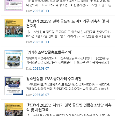
[전북특별자치도 학교 밖 청소년 교통카드 모집] ★ 모집대상: 도
내 만 9세 ~ 18세 학교 밖 청소년 ★ 신청기간: 2025년 03월 10일
(월) ~ 03월 19일(수) ★ 지원내용: 월 1회 30,000원(3월~12월
Date
2025.03.13
총 10회 제공) ★ 신청방법: 소속 학교밖청소년지원센터...
[학교밖] 2025년 전북 꿈드림 도 자치기구 위촉식 및 사
전교육
[2025년 전북 꿈드림 도 자치기구 위촉식 및 사전교육 운영보고] 2
025년 3월 12일 전북 꿈드림 도 자치기구가 새 단원들 총 4명을 위
촉하였습니다. 전북특별자치도학교밖청소년지원센터장 명의의 위
Date
2025.03.13
촉장을 수여받고, 처음 얼굴 보는 자리였지만 자기소개를 ...
[위기청소년발굴홍보활동-1차]
안녕하세요전북특별자치도청소년상담복지센터입니다.2025년 위
기청소년발굴홍보활동이 돌아왔습니다!오늘은 전주 중앙중학교에
서 새학기 맞이 등교 아웃리치를 진행했습니다.새학기를 응원하는
Date
2025.03.07
마음을 담은 강화물과 청소년들이 스스로를 안정화하는 방법을 ...
청소년상담 1388 공개사례 수퍼비전
안녕하세요 전북특별자치도청소년상담복지센터에서는 상담자의
전문역량강화를 위해 전주대학교 이호준교수님을 모시고 1388 전
화상담사례를 바탕으로 공개사례발표 및 수퍼비전을 진행하였습니
Date
2025.03.07
다. 수퍼비전이란? 상담사가 진행한 상담사례에 대한 논...
[학교밖] 2025년 제11기 전북 꿈드림 연합청소년단 위촉
식 및 사전교육
[2025년 제11기 전북 꿈드림 연합청소년단 위촉식 운영보고] 3월