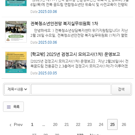
6일(목)에 전북 꿈드림 연합청소년단 위촉식 및 사전교육이 진행되
었습니다. 전북특별자치도지사 명의의 위촉장과 단원증 수여, 전북
Date
2025.03.06
학교밖청소년지원센터장님의 격려사, 연합청소년단 활동...
전북청소년안전망 복지실무위원회 1차
안녕하세요 :) 전북청소년상담복지센터 위기지원팀입니다! 지난
2월 26일 수요일, 전북청소년안전망 복지실무위원회 (1차)가 열렸
습니다. 어느 때보다도 많은 기관에서 참석해주셔서 전북청소년안
Date
2025.03.06
전망이 더욱 견고해지는 시간이었어요. 올해도 어김없...
[학교밖] 2025년 검정고시 모의고사(1차) 운영보고
[2025년 검정고시 모의고사(1차) 운영보고] . 지난 2월26일(수) 전
북꿈드림 전용공간 2,3층에서 검정고시 모의고사(1차)가 이루어졌
습니다! 작년보다 무려 2배나 많은 청소년들이 신청해주어서 깜짝
Date
2025.03.05
놀랐었는데요~! 모의고사 당일에도 늦지 않게 도착하여 시...
검색
목록
Prev
1
...
20
21
22
23
24
25
26