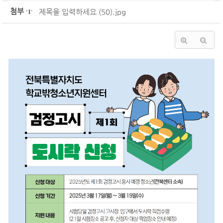
첨부
제목을 입력하세요 (50).jpg
'
1
'