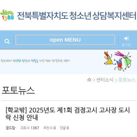
Sketchbook
스케치북5
open MENU
로그인
본문시작
Sketchbook
센터소식
포토뉴스
스케치북5
포토뉴스
[학교밖] 2025년도 제1회 검정고시 고사장 도시
락 신청 안내
꿈드림-
조회 수
1367
추천 수
0
댓글
0