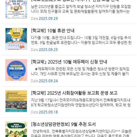
남은 2025년을 즐겁고 알차게 보낼 청소년 자치기구 단원을 모집합
니다! 또래 친구들과 교육 및 문화체험활동에 참여하기를 원하시는
학교 밖 청소년이라면 누구나 신청 가능합니다~ 자세한 사항은 아래
Date
2025.09.29
의 홍보물 확인해주시고, 문의사항은 언제든 063)273-138...
[학교밖] 10월 휴관 안내
다가올 10월, 휴관 안내 드립니다~ 10월 3일 개천절, 6일-8일 추석
연휴, 9일 한글날로 휴관합니다~ 이용에 참고하시고 모두 풍성한 한
가위되세요~ ٩(๑•̀o•́๑)و
Date
2025.09.25
[학교밖｣ 2025년 10월 에듀페이 신청 안내
★에듀페이와 관련된 모든 신청 및 제출은 청소년 방문이 원칙입
니다. 개인 사유로 인해 부모님만 오시는 경우 신청 및 제출이 불가
함을 알려드립니다.★ . ♥ [정기신청자 : 1~17일 온라인바우처 신
Date
2025.09.24
청 + 10월 발급한 초본 제출] ★초본제출장소: 전북특별자...
[학교밖] 2025년 사회참여활동 보고회 운영 보고
지난 9월 17일(수) 전주모이라&메종드로잉에서 전북특별자치도내
8개 학교밖청소년지원센터와 연합청소년단이 참여하여, 학교 밖 청
소년의 불평등한 사례를 관찰하고 정책또는 프로그램을 제안하는 발
Date
2025.09.18
표회를 진행하였습니다. 1부 행사는 전북특별자치도학...
[청소년상담관련정보] 9월 추천 도서
안녕하세요. 전북특별자치도청소년상담복지센터입니다^^ 오늘은
마음과 관련한 책을 추천해드리려고 합니다. 마음도 풍요로운 가을