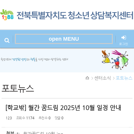
Sketchbook
스케치북5
open MENU
로그인
본문시작
Sketchbook
센터소식
포토뉴스
스케치북5
포토뉴스
[학교밖] 월간 꿈드림 2025년 10월 일정 안내
123
조회 수
1174
추천 수
0
댓글
0
첨부
월간꿈드림 10월.jpg