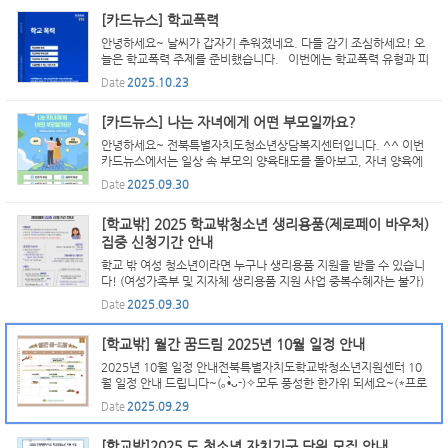
[카드뉴스] 학교폭력
안녕하세요~ 날씨가 갑자기 추워졌네요. 다들 감기 조심하세요! 오
늘은 학교폭력 주제를 준비했습니다. 이번에는 학교폭력 유형과 피
해 징후, 간단한 대처방법, 도움받을 수 있는 기관에 대한 정보를 전
Date
2025.10.23
해드립니다. 이번 카드뉴스를 통해 주변에 도움이 필...
[카드뉴스] 나는 자녀에게 어떤 부모일까요?
안녕하세요~ 전북특별자치도청소년상담복지센터입니다. ^^ 이번
카드뉴스에서는 일상 속 부모의 양육태도를 돌아보고, 자녀 양육에
도움이 되는 실천적인 행동 팁을 소개해 드리겠습니다. 부모로서 “내
Date
2025.09.30
가 잘하고 있는 걸까?”라는 의문이 들 때가 있습니다. 스...
[학교밖] 2025 학교밖청소년 생리용품(제로페이 바우처)
집중 신청기간 안내
학교 밖 여성 청소년이라면 누구나 생리용품 지원을 받을 수 있습니
다! (여성가족부 및 지자체 생리용품 지원 사업 중복수혜자는 불가)
아래의 홍보물 확인하시어 꼬옥 신청하시고, 이번년도 안에 사용하
Date
2025.09.30
셔야만 제로페이 바우처 포인트가 소멸되지 않습니다! ...
[학교밖] 월간 꿈드림 2025년 10월 일정 안내
2025년 10월 일정 안내전북특별자치도학교밖청소년지원센터 10
월 일정 안내 드립니다~(｡•̀ᴗ-)✧모두 풍성한 한가위 되세요~(*프로
그램별 상황에 따라 공지 된 월간일정이 변동될 수 있습니다.)
Date
2025.09.29
[학교밖]2025 도 청소년 자치기구 단원 모집 안내