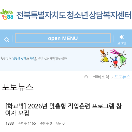
Sketchbook
스케치북5
open MENU
로그인
본문시작
Sketchbook
센터소식
포토뉴스
스케치북5
포토뉴스
[학교밖] 2026년 맞춤형 직업훈련 프로그램 참
여자 모집
1388
조회 수
1165
추천 수
0
댓글
0