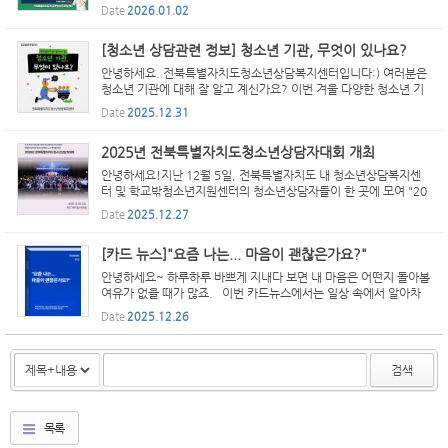
~14일(수) 까지 초본제출 및 에듀페이 신청 기간입니다. 신청과 관
Date
2026.01.02
련한 문의는 063-273-1388로 전화주세요~HAPPY NEW YEAR~
☆ ...
[청소년 상담관련 정보] 청소년 기관, 무엇이 있나요?
안녕하세요. 전북특별자치도청소년상담복지센터입니다:) 여러분은
청소년 기관에 대해 잘 알고 계신가요? 이번 겨울 다양한 청소년 기
관을 찾아보고 활용해보는 건 어떨까요?
Date
2025.12.31
2025년 전북특별자치도청소년상담자대회 개최
안녕하세요!지난 12월 5일, 전북특별자치도 내 청소년상담복지센
터 및 학교밖청소년지원센터의 청소년상담자들이 한 곳에 모여 "20
25년 전북특별자치도청소년상담자대회"를 진행했습니다.이번 행사
Date
2025.12.27
는 13명의 우수상담자와 2개 학교밖청소년 우호기업체에 표창...
[카드 뉴스]"요즘 나는... 마음이 괜찮은가요?"
안녕하세요~ 하루하루 바쁘게 지내다 보면 내 마음은 어떤지 돌아볼
여유가 없을 때가 많죠. 이번 카드뉴스에서는 일상 속에서 알아차
릴 수 있는 마음의 신호와 스스로를 돌보는 방법을 함께 나누고자 합
Date
2025.12.26
니다. 작은 변화도 그냥 지나치지 않고, 도움이 필요...
검색
목록