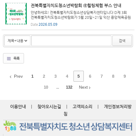
전북특별자치도청소년박람회 ④힐링체험 부스 안내
안녕하세요! 전북특별자치도청소년상담복지센터입니다:D제 3회
전북특별자치도청소년박람회가 5월 20일~21일 익산 중앙체육공원
에서 열립니다.올해 박람회 상담마당도 상담체험, 스트레스, 심리검
Date
2026.05.09
사, 명상 등 상담에 대해 체험해볼 수 있는 다양한 부스가 준비...
검색
목록
Prev
1
2
3
4
5
6
7
8
9
10
...
132
Next
|
|
|
이용안내
찾아오시는길
고객의소리
개인정보처리방
침