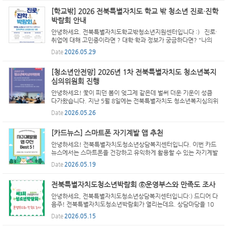
[학교밖] 2026 전북특별자치도 학교 밖 청소년 진로·진학
박람회 안내
안녕하세요. 전북특별자치도학교밖청소년지원센터입니다 :) 진로·
취업에 대해 고민중이라면 ? 대학·학과 정보가 궁금하다면? "나의
속도로 나의 진로를 찾다" 학교 밖 청소년을 위한 「2026 진로·진학
Date
2026.05.29
박람회」가 운영됩니다! 진로와 진학에 대한 궁금증을 해...
[청소년안전망] 2026년 1차 전북특별자치도 청소년복지
심의위원회 진행
안녕하세요! 꽃이 피던 봄이 엊그제 같은데 벌써 더운 기운이 성큼
다가왔습니다. 지난 5월 8일에는 전북특별자치도 청소년복지심의위
원들이 모여 청소년안전망 활성화를 위해 열띤 회의를 펼쳤는데요.
Date
2026.05.26
각 기관에서 어떻게 위기 청소년을 도울 수 있을지 함께 ...
[카드뉴스] 스마트폰 자기계발 앱 추천
안녕하세요! 전북특별자치도청소년상담복지센터입니다. 이번 카드
뉴스에서는 스마트폰을 건강하고 유익하게 활용할 수 있는 자기계발
앱을 소개해드리겠습니다! 스마트폰은 단순한 놀이 도구를 넘어, 공
Date
2026.05.19
부와 습관 형성, 마음 건강까지 도움을 줄 수 있는 유용...
전북특별자치도청소년박람회 ⑤운영부스와 만족도 조사
안녕하세요, 전북특별자치도청소년상담복지센터입니다:) 드디어 다
음주! 전북특별자치도청소년박람회가 열리는데요. 상담마당을 10
0% 즐기는 법, 만족도 조사하고 선물 받는 방법에 대해 안내해드릴
Date
2026.05.15
게요. 모두 다음주에 만나요!