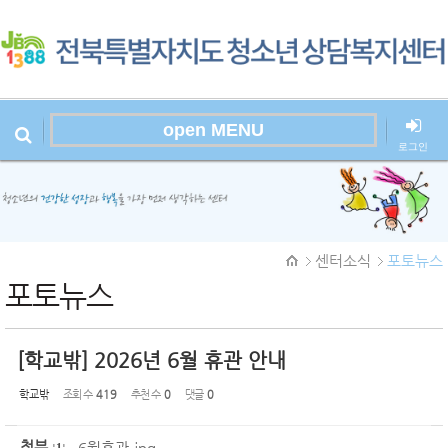
Sketchbook
스케치북5
open MENU
로그인
본문시작
Sketchbook
센터소식
포토뉴스
스케치북5
포토뉴스
[학교밖] 2026년 6월 휴관 안내
학교밖
조회 수
419
추천 수
0
댓글
0
첨부
6월휴관.jpg