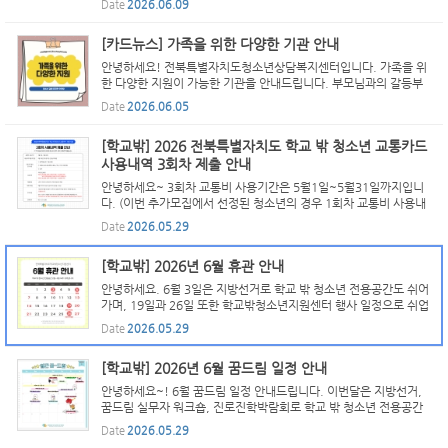
Date
2026.06.09
[카드뉴스] 가족을 위한 다양한 기관 안내
안녕하세요! 전북특별자치도청소년상담복지센터입니다. 가족을 위
한 다양한 지원이 가능한 기관을 안내드립니다. 부모님과의 갈등부
터 부모님께 말하기 어려운 크고 작은 고민들... 누구에게나 생길 수
Date
2026.06.05
있는 가족 문제를 안전하게 상담받을 수 있어요. 무엇보...
[학교밖] 2026 전북특별자치도 학교 밖 청소년 교통카드
사용내역 3회차 제출 안내
안녕하세요~ 3회차 교통비 사용기간은 5월1일~5월31일까지입니
다. (이번 추가모집에서 선정된 청소년의 경우 1회차 교통비 사용내
역이 됩니다. 아래 홍보물 기간 확인하셔서 기한내 제출 부탁드립니
Date
2026.05.29
다.) 또한 위 사용기간에 대한 교통비 사용내역은 6월 10일 ...
[학교밖] 2026년 6월 휴관 안내
안녕하세요. 6월 3일은 지방선거로 학교 밖 청소년 전용공간도 쉬어
가며, 19일과 26일 또한 학교밖청소년지원센터 행사 일정으로 쉬업
갑니다. 또한 현충일은 기존 휴관일인 토요일과 같아, 기존대로 쉬어
Date
2026.05.29
갑니다. 아래 휴관 일정 확인하시어 센터이용에 어려움 ...
[학교밖] 2026년 6월 꿈드림 일정 안내
안녕하세요~! 6월 꿈드림 일정 안내드립니다. 이번달은 지방선거,
꿈드림 실무자 워크숍, 진로진학박람회로 학교 밖 청소년 전용공간
이 휴관하는 일정이 있사오니 센터 이용 시 어려움 없도록 확인 부탁
Date
2026.05.29
드립니다! 특히 26일에 진행되는 학교 밖 청소년 진로진...